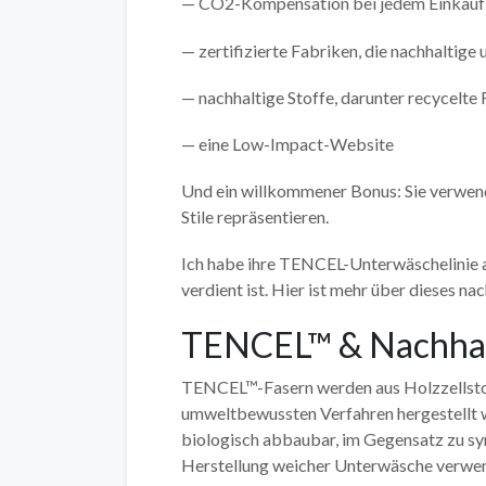
— CO2-Kompensation bei jedem Einkauf 
— zertifizierte Fabriken, die nachhaltig
— nachhaltige Stoffe, darunter recycelt
— eine Low-Impact-Website
Und ein willkommener Bonus: Sie verwen
Stile repräsentieren.
Ich habe ihre TENCEL-Unterwäschelinie a
verdient ist. Hier ist mehr über dieses na
TENCEL™ & Nachhalt
TENCEL™-Fasern werden aus Holzzellstoff
umweltbewussten Verfahren hergestellt wir
biologisch abbaubar, im Gegensatz zu syn
Herstellung weicher Unterwäsche verwe